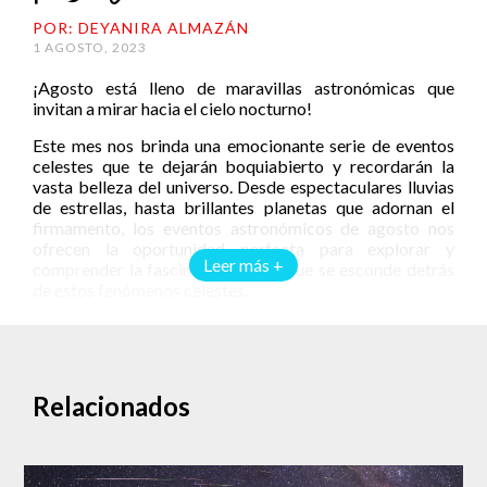
POR: DEYANIRA ALMAZÁN
1 AGOSTO, 2023
¡Agosto está lleno de maravillas astronómicas que
invitan a mirar hacia el cielo nocturno!
Este mes nos brinda una emocionante serie de eventos
celestes que te dejarán boquiabierto y recordarán la
vasta belleza del universo. Desde espectaculares lluvias
de estrellas, hasta brillantes planetas que adornan el
firmamento, los eventos astronómicos de agosto nos
ofrecen la oportunidad perfecta para explorar y
Leer más +
comprender la fascinante ciencia que se esconde detrás
de estos fenómenos celestes.
Prepárate para llevar los ojos al cielo y sumergirte en la
magia del cosmos mientras te embarcas en un viaje
inolvidable durante este mes repleto de asombrosos
acontecimientos.
Relacionados
Agosto 1: superluna de Esturión
Como sucede cada aproximadamente 29.5 días, la luna se
ubicará del lado opuesto del Sol, y la Tierra en medio,