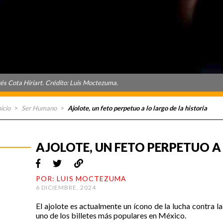
és Cota Hiriart. Crédito: Luis Moctezuma.
nicio
>
Ser Humano
>
Ajolote, un feto perpetuo a lo largo de la historia
AJOLOTE, UN FETO PERPETUO A
POR: LUIS MOCTEZUMA
6 DICIEMBRE, 2024
El ajolote es actualmente un ícono de la lucha contra l
uno de los billetes más populares en México.