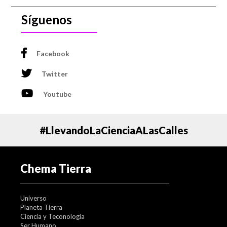
Síguenos
Facebook
Twitter
Youtube
#LlevandoLaCienciaALasCalles
Chema Tierra
Universo
Planeta Tierra
Ciencia y Teconología
Ser Humano