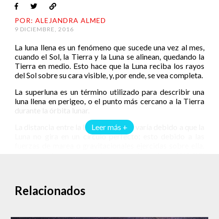
POR: ALEJANDRA ALMED
9 DICIEMBRE, 2016
La luna llena es un fenómeno que sucede una vez al mes,
cuando el Sol, la Tierra y la Luna se alinean, quedando la
Tierra en medio. Esto hace que la Luna reciba los rayos
del Sol sobre su cara visible, y, por ende, se vea completa.
La superluna es un término utilizado para describir una
luna llena en perigeo, o el punto más cercano a la Tierra
durante la órbita lunar.
La distancia entre la Luna y la Tierra varía debido a que la
Leer más +
Luna no gira en un círculo perfecto; esto debido a las
fuerzas de marea o gravitacionales ejercidas sobre ella.
En promedio, la Luna orbita a una distancia de 384,400
km de la Tierra.
Pero cuando una luna llena está en su perigeo, orbita
Relacionados
ligeramente más cerca, haciéndola parecer hasta 14 por
ciento más grande y 30 por ciento más brillante de lo
normal.