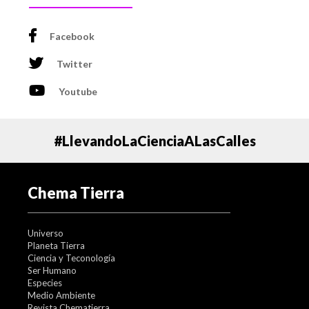
reflexión de la luz de nuestro satélite, no permitirá una
buena apreciación del fenómeno. “The Slooh Community
Observatory” llevará a cabo una transmisión en vivo de
Facebook
esta lluvia de meteoros a través del canal de la NASA
(
www.space.com)
.
Twitter
Aunque la diferencia con una luna llena promedio será
Youtube
sutil, asegúrate de acudir a algún lugar agradable y
oscuro, si puedes, lejos de las luces de la ciudad, para
apreciarla en todo su esplendor.
#LlevandoLaCienciaALasCalles
Chema Tierra
Universo
Planeta Tierra
Ciencia y Teconología
Ser Humano
Especies
Medio Ambiente
Revista Chematierra