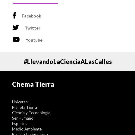
ET (23:00 UT) el 12 de diciembre, cuando estará a unos
358,461 km de nuestro planeta. La Luna alcanza su fase
completa sólo 25 horas más tarde, a las 7:05 p.m. ET el
Facebook
13 de diciembre (00:05 UT el 14 de diciembre).
Twitter
La luna llena más cercana a la Tierra este siglo ocurrirá el
6 de diciembre de 2052, cuando nuestro vecino celeste
Youtube
estará a 356,421 km de distancia.
#LlevandoLaCienciaALasCalles
Las Gemínidas
Chema Tierra
Universo
Planeta Tierra
Ciencia y Teconología
Ser Humano
Especies
Medio Ambiente
Revista Chematierra