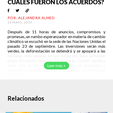
CUÁLES FUERON LOS ACUERDOS?
POR: ALEJANDRA ALMED
28 MAYO, 2019
Después de 11 horas de anuncios, compromisos y
promesas, un rumbo esperanzador en materia de cambio
climático se escuchó en la sede de las Naciones Unidas el
pasado 23 de septiembre. Las inversiones serán más
verdes, la deforestación se detendrá y se apoyará a las
naciones más pobres en sus esfuerzos para enfrentar
mejor el cambio climático. Sin embargo, cuánto significa
todo esto en términos de reducción de emisiones y
Leer más +
desaceleración del calentamiento global, aún no queda
tan claro.
La cumbre del cambio climático se llevó a cabo en la
sede de las Naciones Unidas en Nueva York el pasado 23
de septiembre, más de 120 jefes de estado se reunieron
Relacionados
en este recinto, además de más de 100 directores
ejecutivos de las principales compañías, incluyendo
petróleo, gas y grandes instituciones bancarias.