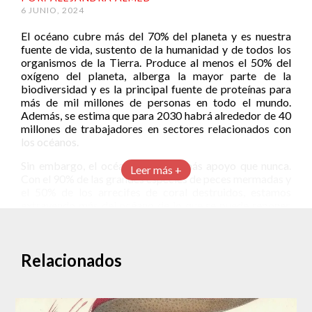
6 JUNIO, 2024
El océano cubre más del 70% del planeta y es nuestra
fuente de vida, sustento de la humanidad y de todos los
organismos de la Tierra. Produce al menos el 50% del
oxígeno del planeta, alberga la mayor parte de la
biodiversidad y es la principal fuente de proteínas para
más de mil millones de personas en todo el mundo.
Además, se estima que para 2030 habrá alrededor de 40
millones de trabajadores en sectores relacionados con
los océanos.
Sin embargo, el océano necesita más apoyo que nunca.
Leer más +
Con el 90% de las grandes especies de peces mermadas y
el 50% de los arrecifes de coral destruidos, estamos
extrayendo más del océano de lo que se puede reponer.
Debemos trabajar juntos para crear un nuevo equilibrio
en el que restauremos su vitalidad y le devolvamos una
nueva vida.
Relacionados
Desde el 2008, la Organización de las Naciones Unidas
celebra cada 8 de junio el Día Mundial de los Océanos. El
objetivo es crear conciencia sobre la importancia de
estos cuerpos de agua, así como alertar sobre el impacto