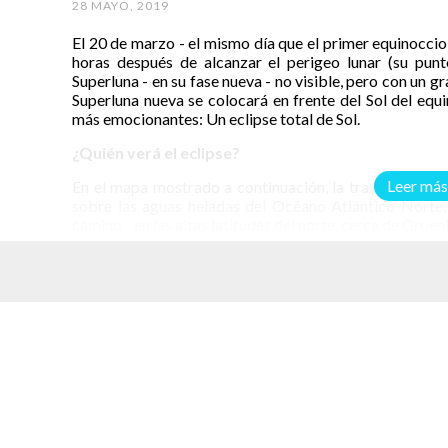
28 MAYO, 2019
El 20 de marzo - el mismo día que el primer equinoccio 
horas después de alcanzar el perigeo lunar (su punt
Superluna - en su fase nueva - no visible, pero con un g
Superluna nueva se colocará en frente del Sol del eq
más emocionantes: Un eclipse total de Sol.
¿Quién verá el eclipse?
Leer más
En el mapa mostrado a continuación, la trayectoria de 
sobre las aguas heladas del Océano Atlántico Norte, 
camino - en las altas latitudes del norte, cerca de Groenla
La trayectoria de totalidad comenzará al amanecer e
elacionados
Groenlandia e Islandia al mediodía, y terminará al nort
ver el eclipse total serán las Islas Feroe y el archi
trayectoria de totalidad.
Una franja mucho más grande del mundo podrá ver parte
Europa, el norte de África, el Medio Oriente y el noroest
Si eres uno de los afortunados, recuerda usar protección