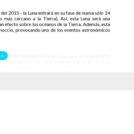
del 2015 - la Luna entrará en su fase de nueva sólo 14
o más cercano a la Tierra). Así, esta Luna será una
ran efecto sobre los océanos de la Tierra. Además, esta
uinoccio, provocando uno de los eventos astronómicos
 +
totalidad (totality path) en rojo, pasa principalmente
por lo que sólo los observadores a lo largo de este
ndia e Islandia - verán el eclipse total.
n el sur de Groenlandia, circulará hacia el este de
e de Groenlandia al atardecer. Los mejores lugares para
piélago de Svalbard, que se ubican justo dentro de la
s del eclipse parcial de Sol (Groenlandia, Islandia,
e de Asia).
 para los ojos y compartir la experiencia.