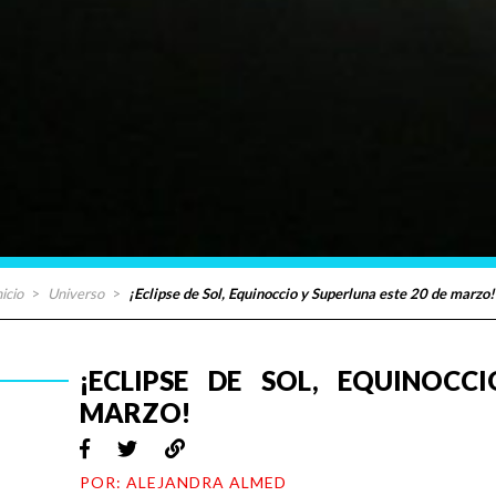
nicio
>
Universo
>
¡Eclipse de Sol, Equinoccio y Superluna este 20 de marzo!
¡ECLIPSE DE SOL, EQUINOCC
MARZO!
POR: ALEJANDRA ALMED