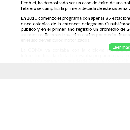
Ecobici, ha demostrado ser un caso de éxito de una po
febrero se cumplirá la primera década de este sistema 
En 2010 comenzó el programa con apenas 85 estaciones
cinco colonias de la entonces delegación Cuauhtémoc
público y en el primer año registró un promedio de 26 
usuarios realicen sus trayectos cortos por medio de una
en el uso de vehículos motorizados.
Leer más
La CDMX ya contaba con la cilclovía recreativa 
infraestructura, la ciudad no estaba preparada para co
comenzó a generar. Así que desde 2011, la política púb
alternativo y decidió generar la infraestructura nece
pudieran convivir en la ciudad. Es válido decir que el
paulatinamente a la CDMX en una ciudad ciclista.
elacionados
Actualmente el programa se ha expandido a 55 colonias
mil usuarios. Según las cifras oficiales, existen actual
las cuales realizan cerca de 200 mil viajes diariamente.
años, se han recorrido aproximadamente 100 millones 
rojo, lo equivalente a darle la vuelta a la Tierra unas 2,4
Pero tal vez el impacto más grande de Ecobici no tenga q
gran cantidad de emisiones CO2 que se han evitado