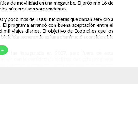
lítica de movilidad en una megaurbe. El próximo 16 de
y los números son sorprendentes.
 y poco más de 1,000 bicicletas que daban servicio a
. El programa arrancó con buena aceptación entre el
mil viajes diarios. El objetivo de Ecobici es que los
 bicicleta, generando así una disminución considerable
 +
que fue inaugurada en 2007, pero fuera de esta
nvivir con la cantidad de ciclistas que este programa
lica comenzó a tomar en cuenta este tipo de transporte
saria para que vehículos motorizados y no motorizados
 programa de Ecobici puso los cimientos para convertir
 de la ciudad y cuenta con una base que ronda los 275
mente 480 cicloestaciones, con más de 6,800 bicicletas,
 Según cifras del gobierno de la CDMX, en estos casi 10
de kilómetros en estas bicicletas de color blanco y
95 veces.
ue ver con usuarios, viajes, ni bicicletas, sino con la
. El gobierno de la CDMX aseguró en 2018, que las