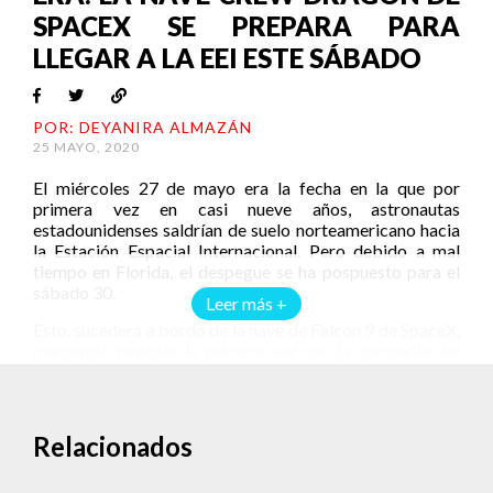
SPACEX SE PREPARA PARA
LLEGAR A LA EEI ESTE SÁBADO
POR: DEYANIRA ALMAZÁN
25 MAYO, 2020
El miércoles 27 de mayo era la fecha en la que por
primera vez en casi nueve años, astronautas
estadounidenses saldrían de suelo norteamericano hacia
la Estación Espacial Internacional. Pero debido a mal
tiempo en Florida, el despegue se ha pospuesto para el
sábado 30.
Leer más +
Esto, sucederá a bordo de la nave de Falcon 9 de SpaceX,
marcando también la primera vez que la compañía del
multimillonario Elon Musk logra mandar una nave
tripulada al espacio.
Durante nueve años, desde que se retiraron los
Relacionados
transbordadores espaciales, la NASA ha dependido de
las cápsulas rusas Soyuz para enviar a sus astronautas al
espacio. Mientras eso sucede en Kazajstán, las