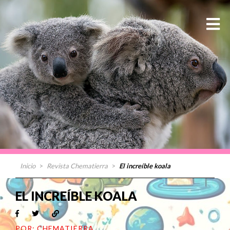
Inicio
>
Revista Chematierra
>
El increíble koala
EL INCREÍBLE KOALA
POR: CHEMATIERRA