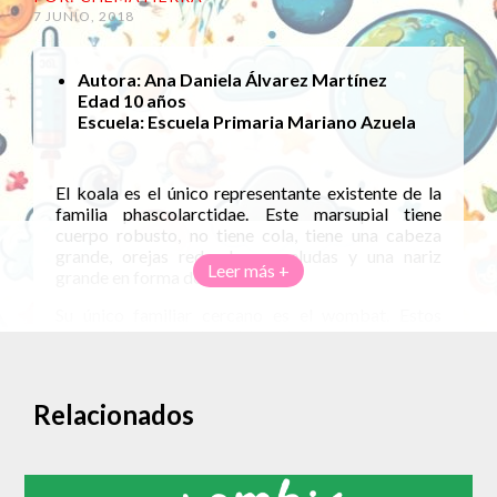
7 JUNIO, 2018
Autora: Ana Daniela Álvarez Martínez
Edad 10 años
Escuela: Escuela Primaria Mariano Azuela
El koala es el único representante existente de la
familia phascolarctidae. Este marsupial tiene
cuerpo robusto, no tiene cola, tiene una cabeza
grande, orejas redondas y peludas y una nariz
Leer más +
grande en forma de cuchara.
Su único familiar cercano es el
wombat
. Estos
marsupiales son vulnerables a los patógenos como
las infecciones. Los cuerpos de los koalas están
diseñados para estar en las copas de los árboles.
Relacionados
Dichos animale por mas adorables que parezcan
son agresivos, por lo que si se sienten amenazados
atacarán. Viven en Australia por que además de ser
su hábitat natural se alimentan de eucalipto, una