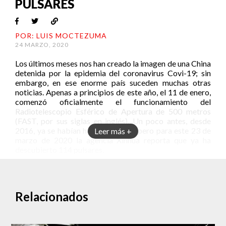
PÚLSARES
POR: LUIS MOCTEZUMA
24 MARZO, 2020
Los últimos meses nos han creado la imagen de una China
detenida por la epidemia del coronavirus Covi-19; sin
embargo, en ese enorme país suceden muchas otras
noticias. Apenas a principios de este año, el 11 de enero,
comenzó oficialmente el funcionamiento del
Radiotelescopio Esférico de Apertura de 500 metros
(FAST, por sus siglas en inglés). Un poco antes, desde
2016, ya se habían hecho pruebas, pero para este 23 de
Leer más +
marzo de 2020 la agencia Xinhua reporta que ya ha
descubierto 114 pulsares.
Un radiotelescopio enorme para una labor
gigantesca
En lo que va de este año el FAST ha realizado casi mil
Relacionados
horas de observación estelar. La última fecha reportada
por el Centro de Desarrollo Operacional de
Observatorios Astronómicos Nacionales de China fue el