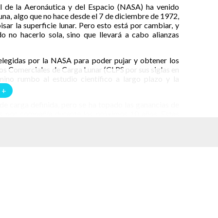
l de la Aeronáutica y del Espacio (NASA) ha venido
Luna, algo que no hace desde el 7 de diciembre de 1972,
sar la superficie lunar. Pero esto está por cambiar, y
o no hacerlo sola, sino que llevará a cabo alianzas
elegidas por la NASA para poder pujar y obtener los
os Comerciales de Carga Lunar (CLPS por sus siglas en
ino rumbo al estudio científico a largo plazo y la
 +
de carga definida, pero se ha topado las ganancias de
res por compañía durante los próximos 10 años. Estas
r exactos a inicios del 2019. En octubre de 2018, la
rá instrumentos y tecnologías lunares que permitan el
podrían estar a cargo de estos envíos espaciales, como
 un futuro.