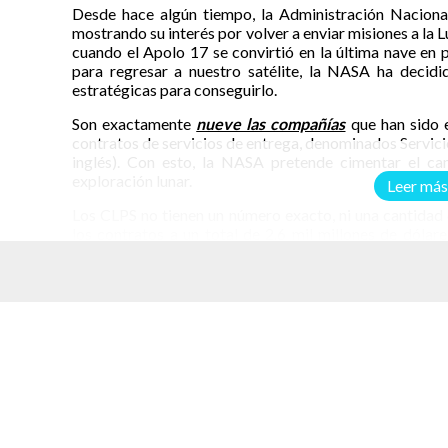
Desde hace algún tiempo, la Administración Naciona
mostrando su interés por volver a enviar misiones a la 
cuando el Apolo 17 se convirtió en la última nave en pi
para regresar a nuestro satélite, la NASA ha decidid
estratégicas para conseguirlo.
Son exactamente
nueve las compañías
que han sido 
contratos de servicios de entrega, denominados Servici
inglés). Con esto, la NASA pretende cimentar el cam
exploración lunar.
Leer más
Los CLPS no tienen un número exacto, ni una cantidad 
los contratos a un total de 2.6 mil millones de dóla
cargas podrían ponerse en órbita muy pronto, para se
NASA anunció que, a principios del año entrante envia
regreso de astronautas a la Luna, y estas 9 compañías 
una especie de prueba para los contratos que vendrán en
elacionados
Estas son las compañías seleccionadas:
Astrobotic Technology, Inc.: Pittsburgh
Deep Space Systems: Littleton, Colorado
Draper: Cambridge, Massachusetts