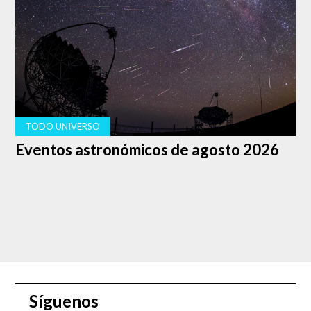
tarde tras el atardecer. El 12 de enero, Venus llegará a su
máxima elongación oriental, o su mayor distancia angular
al este del Sol. Sólo unos días después, el planeta
aparecerá casi 4 horas después que el Sol. Y durante los
primeros 10 días de febrero, Venus se mantendrá 40
grados por encima del horizonte suroeste al atardecer,
alcanzando su punto más alto.
TODO UNIVERSO
Eventos astronómicos de agosto 2026
Síguenos