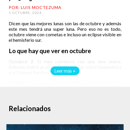
POR: LUIS MOCTEZUMA
1 OCTUBRE, 2024
Dicen que las mejores lunas son las de octubre y además
este mes tendrá una super luna. Pero eso no es todo,
octubre viene con cometas e incluso un eclipse visible en
el hemisferio sur.
Lo que hay que ver en octubre
Octubre 2.
El mes comienza con una luna nueva.
Además, habrá un eclipse solar anular sobre Sudamérica
Leer más +
y el Océano Pacífico.
Octubre 5.
La Luna y Venus tendrán un acercamiento, en
el cielo tendrán una distancia de apenas 3 grados.
Octubre 7.
Antares, la estrella más brillante en la
constelación de escorpio, será visible cerca de la Luna. La
Relacionados
distancia será de 0 grados con 12 minutos.
Octubre 8.
Máximo de las dracónidas. Se espera una
tasa de cinco meteoros por hora. Esta lluvia de meteoros
se forma con los escombros del cometa 21P/Giacobini-