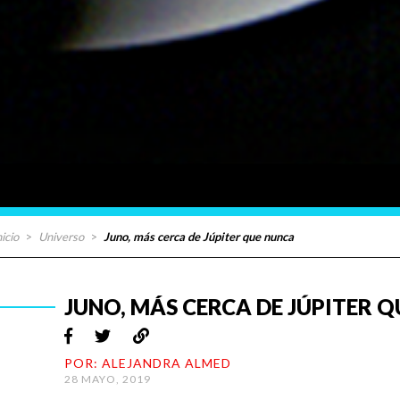
nicio
>
Universo
>
Juno, más cerca de Júpiter que nunca
JUNO, MÁS CERCA DE JÚPITER 
POR: ALEJANDRA ALMED
28 MAYO, 2019