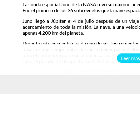
La sonda espacial Juno de la NASA tuvo su máximo ace
Fue el primero de los 36 sobrevuelos que la nave espaci
Juno llegó a Júpiter el 4 de julio después de un viaj
acercamiento de toda la misión. La nave, a una veloc
apenas 4,200 km del planeta.
Durante este encuentro, cada uno de sus instrumentos 
pasará algún tiempo antes de que la mayor parte de los
para el público, ya podemos comenzar a deleitarnos. L
Leer más
Juno, el pasado 27 de agosto a una distancia de 703,00
elacionados