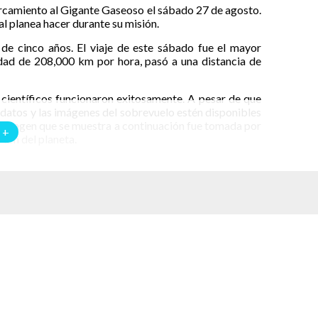
rcamiento al Gigante Gaseoso el sábado 27 de agosto.
al planea hacer durante su misión.
e de cinco años. El viaje de este sábado fue el mayor
idad de 208,000 km por hora, pasó a una distancia de
científicos funcionaron exitosamente. A pesar de que
 datos y las imágenes del sobrevuelo estén disponibles
a imagen que se muestra a continuación fue tomada por
 +
0 km del planeta.