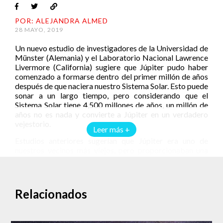
POR: ALEJANDRA ALMED
28 MAYO, 2019
Un nuevo estudio de investigadores de la Universidad de
Münster (Alemania) y el Laboratorio Nacional Lawrence
Livermore (California) sugiere que Júpiter pudo haber
comenzado a formarse dentro del primer millón de años
después de que naciera nuestro Sistema Solar. Esto puede
sonar a un largo tiempo, pero considerando que el
Sistema Solar tiene 4,500 millones de años, un millón de
años no es nada y convierte a Júpiter en un verdadero
vejestorio.
Leer más +
Estudios anteriores sugerían que Júpiter era uno de
nuestros vecinos más viejos, pero proporcionaban una
estimación de formación de unos 10 millones de años
después del nacimiento del Sistema Solar. En cambio, el
nuevo estudio señala que Júpiter se formó
extremadamente rápido: en menos de un millón de años
Relacionados
alcanzó el tamaño de unas 20 masas terrestres y unos
tres millones de años después alcanzó su tamaño actual,
de más de 300 masas terrestres. Para que nos demos una