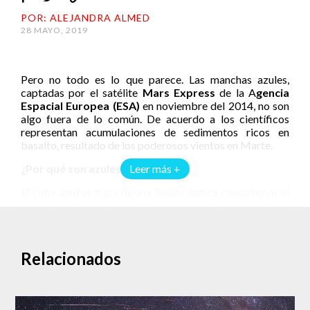
POR: ALEJANDRA ALMED
28 MAYO, 2019
Pero no todo es lo que parece. Las manchas azules,
captadas por el satélite
Mars Express
de la A
gencia
Espacial Europea (ESA)
en noviembre del 2014, no son
algo fuera de lo común. De acuerdo a los científicos
representan acumulaciones de sedimentos ricos en
basalto, resultado de los poderosos vientos en Marte.
¿Por qué son azules?
Leer más +
El color azul se trata de una ilusión óptica causada por el
procesamiento de la imagen. Los parches azules dentro
de los cráteres son en realidad sedimentos oscuros que
se han acumulado con el tiempo. Esto se debe a los
fuertes vientos, que llevan depósitos de basalto a lo largo
Relacionados
de todo el planeta.
¿Cuáles son los efectos de los vientos en Marte?
Al igual que aquí en la Tierra, el Planeta Rojo tiene