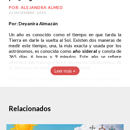
POR: ALEJANDRA ALMED
31 DICIEMBRE, 2019
Por: Deyanira Almazán
Un año es conocido como el tiempo en que tarda la
Tierra en darle la vuelta al Sol. Existen dos maneras de
medir este tiempo, una, la más exacta y usada por los
astrónomos, es conocida como
año sideral
y consta de
365 días, 6 horas y 9 minutos. Este año se refiere
altiempo que trascurre entre dos pasos consecutivos de
la Tierra por un mismo punto de su órbita.
Leer más +
Sin embargo, la medida utilizada en el calendario que
conocemos, se conoce como
año solar o tropical
, que
mide el tiempo en el que el Sol pasa por el mismo punto
de la Tierra. Este año consta de 365 días, 5 horas y 48
minutos.
Relacionados