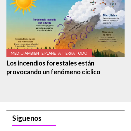
MEDIO AMBIENTE PLANETA TIERRA TODO
Los incendios forestales están
provocando un fenómeno cíclico
Recientemente la NASA publicó fotografías en que se
confirma que la isla no existe más. Las imágenes fueron
tomadas durante febrero y pasaron algunas semanas
para que se publicaran. El espacio frente a Cape Point, en
Buxton, Carolina del Norte aparece cubierto por el mar.
La razón por la que desapareció es la misma por la que
había emergido el verano del año pasado.
Síguenos
Arena y tormentas