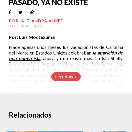
PASADO, YA NO EXISTE
POR: ALEJANDRA ALMED
3 OCTUBRE, 2018
Por: Luis Moctezuma
Hace apenas unos meses los vacacionistas de Carolina
del Norte en Estados Unidos celebraban
la aparición de
una nueva isla
, ahora ya no existe más. La Isla Shelly,
llamada así por la gran cantidad de conchas de mar que
se encontraban ahí (shell en inglés), terminó su pequeña
historia. Para Julio de 2017 ya medía 1.6 km de largo y
Leer más +
146 m de ancho ahora vuelve a ser noticia por su
desaparición.
Relacionados