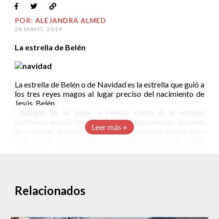
POR: ALEJANDRA ALMED
28 MAYO, 2019
La estrella de Belén
La estrella de Belén o de Navidad es la estrella que guió a
los tres reyes magos al lugar preciso del nacimiento de
Jesús, Belén.
Aunque no se sabe a ciencia cierta si la estrella
realmente existió, la mayoría de los astrónomos, después
Leer más +
de rechazar la posibilidad de que el cometa Halley haya
sido visible en esa fecha, coinciden en que pudo haber
sido una suma de importantes acontecimientos
astronómicos. La más importante, una “conjunción triple”
de Júpiter y Saturno, en donde estos dos planetas se
alejaron y acercaron en el cielo tres veces en un periodo
de 7 meses. Posteriormente, pudieron haber sido
Relacionados
testigos de una supernova, es decir la aparición de una
estrella en el cielo producto de su brillante explosión.