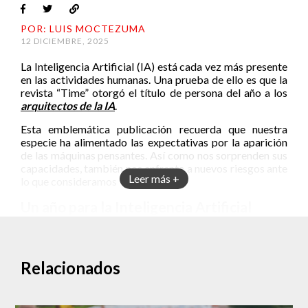
POR: LUIS MOCTEZUMA
12 DICIEMBRE, 2025
La Inteligencia Artificial (IA) está cada vez más presente
en las actividades humanas. Una prueba de ello es que la
revista “Time” otorgó el título de persona del año a los
arquitectos de la IA
.
Esta emblemática publicación recuerda que nuestra
especie ha alimentado las expectativas por la aparición
de las máquinas pensantes. Así como nos sorprenden sus
capacidades, también nos enfrenta a nuevos riesgos ante
Leer más +
lo que consideramos “humanidad”.
Un año para la Inteligencia Artificial
En su artículo para reconocer a los arquitectos de la IA
como los personajes más destacados del año, Time
comienza hablando del CEO de Nvidia: Jensen Huang.
Relacionados
Este hombre de 62 años dirige la empresa más valiosa
del mundo.
Nvidia tiene algo muy cercano a un monopolio sobre los