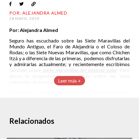
POR: ALEJANDRA ALMED
28 MAYO, 2019
Por: Alejandra Almed
Seguro has escuchado sobre las Siete Maravillas del
Mundo Antiguo, el Faro de Alejandría o el Coloso de
Rodas; o las Siete Nuevas Maravillas, que como Chichen
Itzá y a diferencia de las primeras, podemos disfrutarlas
y admirarlas actualmente; y recientemente escribimos
también sobre
siete maravillas del sistema solar
. Pero
ahora te preguntamos ¿qué sabes sobre las siete
Leer más +
maravillas de la naturaleza?
Seguro que cuando escuchaste maravillas naturales se te
vinieron varios paisajes naturales a los que has tenido
oportunidad de ir, o que estas planeando visitar pronto. Y
es que cuando de naturaleza se trata, la Tierra ofrece
cientos de espectaculares paraísos. Por esto me resulta
Relacionados
bastante extraño que existan oficialmente sólo siete (por
lo menos hubieran dejado cincuenta).
Esta iniciativa surgió a partir de la fundación suiza “Las 7