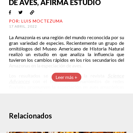
DE AVES, AFIRMA ESTUDIO
POR: LUIS MOCTEZUMA
17 ABRIL, 2022
La Amazonia es una región del mundo reconocida por su
gran variedad de especies. Recientemente un grupo de
ornitólogos del Museo Americano de Historia Natural
realizó un estudio en que analiza la influencia que
tuvieron los cambios rápidos en los ríos secundarios del
Amazonas en la especiación de aves.
Los resultados se publicaron en la revista
Science
Leer más +
Advances
con el título “Reordenamientos de redes
fluviales promueven la especiación en aves amazónicas
de tierras bajas”.
Pequeños ríos para una gran cantidad de especies
¿Cómo influye un río en la diferenciación de las especies?
Relacionados
El grupo de investigadores realizó un amplio estudio
genómico para conocer mejor la historia evolutiva de
seis especies complejas de aves amazónicas.