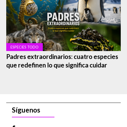
la revista Science.
Hace 45 millones de años los mamíferos eran de un
tamaño mayor que ahora. Las especies que sobreviven,
como los elefantes de casi 4 toneladas, son mucho
menores que otras especies que coexistieron con el ser
humano hace varios años, como el mamut, que se
acercaba a las 11 toneladas. La tendencia desde la
dispersión de nuestra especie es que los otros mamíferos
terrestres tengan un tamaño cada vez menor.
ESPECIES TODO
Padres extraordinarios: cuatro especies
Para llegar a sus resultados, los investigadores partieron
de un análisis de datos sobre mamíferos de los últimos
que redefinen lo que significa cuidar
66 millones de años. Fueron distintos factores los que
influyeron, sin embargo, la influencia de nuestra especie
es difícil de ocultar. La época en que los homínidos
comenzaron a salir de África muestra datos muy claros
sobre lo que hemos hecho con otras especies.
Síguenos
Humanos ante grandes mamíferos
Hace aproximadamente 125 mil años, cuando el hombre
salió de África, la distribución de la fauna era distinta. En