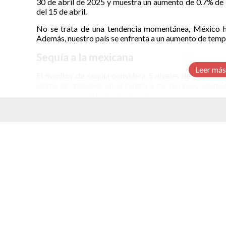
30 de abril de 2025 y muestra un aumento de 0.7% de l
del 15 de abril.
No se trata de una tendencia momentánea, México ha
Además, nuestro país se enfrenta a un aumento de temp
Sequía a la mexicana
Leer más
El monitor de sequía considera 5 niveles de sequía, a
última se reconoce en el centro y sur del país, ademá
experimentan distintos grados de sequía.
El último reporte señala a los estados de Sonora, Chi
estos estados los municipios clasificados como en “seq
elacionados
El fenómeno se extiende más allá de este conjunto de es
de sequía, pasaron de 452 a 468. La zona afectada va de
algunos sectores aislados en el Pacífico y Sureste.
Por otro lado, algunos estados están libres de sequí
Tlaxcala y Yucatán.
Entre los efectos de la sequía en el noreste están lo
afectados es la agricultura.