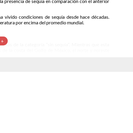
a presencia de sequía en comparación con el anterior
 vivido condiciones de sequía desde hace décadas.
eratura por encima del promedio mundial.
 +
demás de la categoría “sin sequía”. Mientras que esta
s de la costa del Golfo de México, el norte y noreste
huahua, Sinaloa y Coahuila como los más afectados. En
uía excepcional” pasaron de 94 a 119.
tados, el total de municipios donde existe algún grado
 la Península de Baja California al Bajío. También hay
a. Es el caso de la Ciudad de México, Quintana Roo,
s cortes de agua. Uno de los sectores económicos más