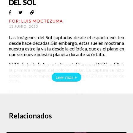
DEL SOL
POR: LUIS MOCTEZUMA
13 JUNIO, 2025
Las imágenes del Sol captadas desde el espacio existen
desde hace décadas. Sin embargo, estas suelen mostrar a
nuestra estrella vista desde la eclíptica, que es el plano en
que se mueve nuestro planeta durante su órbita.
El 11 de junio la Agencia Espacial Europea (ESA) publicó
la primera imagen del polo sur solar. La captura se hizo
desde la nave espacial Solar Orbiter el 23 de marzo de
Leer más +
2025.
Un polo solar visto desde el espacio
La primera imagen del Sol tomada desde el espacio fue
obra de Mariner 2, en 1962. 63 años después, podemos
Relacionados
apreciar por primera vez uno de sus polos.
Las fotografías que se tienen del Sol suelen tomarse a la
altura de su ecuador. Esto porque tanto los planetas