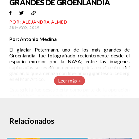
GRANDES DE GROENLANDIA
POR: ALEJANDRA ALMED
28 MAYO, 2019
Por: Antonio Medina
El glaciar Petermann, uno de los más grandes de
Groenlandia, fue fotografiado recientemente desde el
espacio exterior por la NASA; entre las imágenes
capturadas se reveló una enorme grieta en el centro del
glaciar, lo que amenaza con liberar un gigantesco iceberg
en el Mar Ártico.
Leer más +
Esta grieta fue descubierta como parte de la operación
“IceBridge”, que se dedica a estudiar los cambios que
sufren los glaciares año con año; aunque se sospecha que
la grieta lleva formándose desde hace varios años sin
haber sido detectada con anterioridad.
Relacionados
La fisura se encuentra muy cerca del centro de la enorme
plataforma de hielo, lo que preocupa a los científicos y
despierta dudas sobre su origen, pues estas grietas no