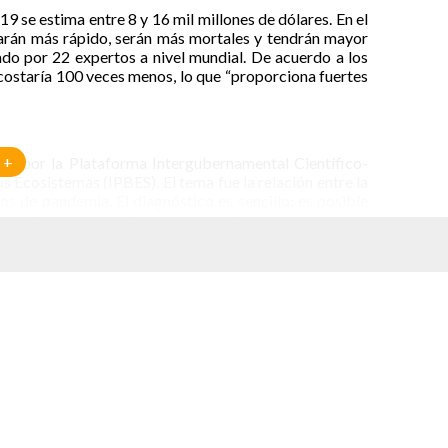
9 se estima entre 8 y 16 mil millones de dólares. En el
arán más rápido, serán más mortales y tendrán mayor
do por 22 expertos a nivel mundial. De acuerdo a los
costaría 100 veces menos, lo que “proporciona fuertes
 +
cado por la Plataforma Intergubernamental Científico-
 Ecosistemas (IPBES). El tema fue la relación entre la
os de pandemia. El diagnóstico es sencillo: es posible
ambiar de la reacción a la prevención.
da como “gripe española”, han ocurrido seis pandemias
s fuertes en nuestro estilo de vida. El riesgo de más
llones de virus “no descubiertos” en mamíferos y aves.
n e intensificación de la agricultura, y el comercio, la
raleza y aumentan el contacto entre la vida silvestre,
ino que conduce hacia las pandemias", de acuerdo al Dr.
igió el taller de la IPBES.
ar nuestras actividades. Reducir aquellas que impulsan