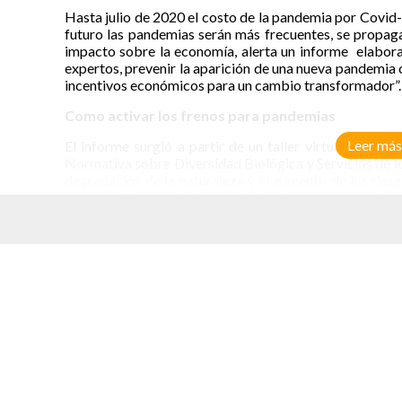
Hasta julio de 2020 el costo de la pandemia por Covid-1
futuro las pandemias serán más frecuentes, se propag
impacto sobre la economía, alerta un informe elabora
expertos, prevenir la aparición de una nueva pandemia 
incentivos económicos para un cambio transformador”.
Como activar los frenos para pandemias
Leer más
El informe surgió a partir de un taller virtual convo
Normativa sobre Diversidad Biológica y Servicios de los
degradación de la naturaleza y el aumento de los riesg
escapar de la “era de las pandemias” pero es necesario c
Desde 1918, con la propagación de la influenza conoci
en el mundo. ´Covid-19 es la sexta y ha tenido impacto
elacionados
pandemias es fuerte. Se estima que existen otros 1.7 mi
De ellos, 850 mil serían capaces de infectar humanos.
“Cambios en la forma en que usamos el suelo, la expansió
producción y el consumo insostenibles perturban la natu
el ganado, los patógenos y las personas. Este es el cam
Peter Daszak, presidente del EcoHealt Alliance, quien dir
La clave para disminuir el riesgo de pandemias es cambi