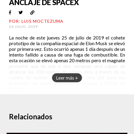
ANCLAJE DE SPACEX
POR: LUIS MOCTEZUMA
26 JULIO, 2019
La noche de este jueves 25 de julio de 2019 el cohete
prototipo de la compañía espacial de Elon Musk se elevó
por primera vez. Esto ocurrió apenas 1 día después de un
intento fallido a causa de una fuga de combustible. En
esta ocasión se elevó apenas 20 metros pero el magnate
prometió que en una o dos semanas será capaz de
alcanzar los 200 metros de altura, esto a través de su
cuenta de twitter. Este prototipo será útil para los
Leer más +
proyectos de viajes tripulados a la Luna y Marte de
SpaceX.
Cuando las torres de agua aprendieron a volar
“Starhopper test flight success” (Prueba de vuelo de
Starhopper exitosa) fue el mensaje de confirmación de
Relacionados
Musk en Twitter, posteriormente añadió “Water towers
*can* fly haha!!” (las torres de agua *pueden* volar
¡¡jaja!!). Este comentario se debe a la forma del