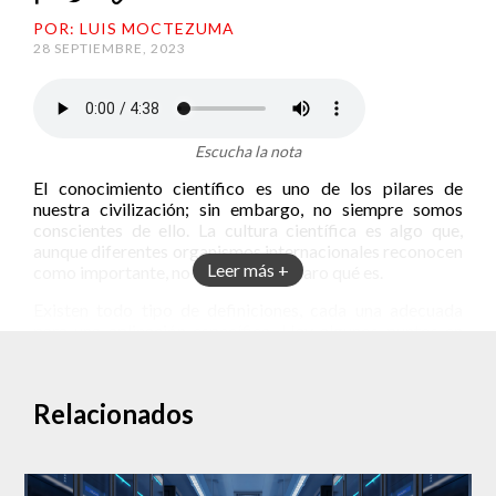
POR: LUIS MOCTEZUMA
28 SEPTIEMBRE, 2023
Escucha la nota
El conocimiento científico es uno de los pilares de
nuestra civilización; sin embargo, no siempre somos
conscientes de ello. La cultura científica es algo que,
aunque diferentes organismos internacionales reconocen
Leer más +
como importante, no se tiene muy claro qué es.
Existen todo tipo de definiciones, cada una adecuada
para una aplicación específica. Hay algunos puntos en
común y queda mucho por explorar.
Vivir una cultura científica
Relacionados
Los programas educativos incluyen aspectos básicos
para comprender la ciencia. Por ejemplo, se nos enseña
desde pequeños que existe un método científico.