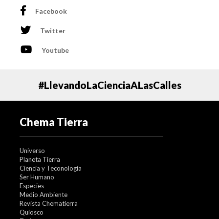
historia, con un área afectada 20 veces mayor que en
Facebook
2016, pero superaremos la emergencia” declaró la
presidenta Michelle Bachelet.
Twitter
Youtube
Abril: deslizamiento masivo en Colombia
#LlevandoLaCienciaALasCalles
Chema Tierra
Universo
Planeta Tierra
Ciencia y Teconología
Ser Humano
Especies
Medio Ambiente
Revista Chematierra
Quiosco