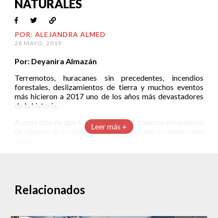
NATURALES
POR: ALEJANDRA ALMED
28 MAYO, 2019
Por: Deyanira Almazán
Terremotos, huracanes sin precedentes, incendios
forestales, deslizamientos de tierra y muchos eventos
más hicieron a 2017 uno de los años más devastadores
de la historia.
A unos días de que termine el año, te traemos el recuento
Leer más +
de algunos de los fenómenos naturales que cobraron más
vidas.
Enero: incendios forestales en Chile
Relacionados