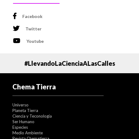
Facebook
Twitter
Youtube
#LlevandoLaCienciaALasCalles
Chema Tierra
Universo
Planeta Tierra
Ciencia y Teconología
Ser Humano
Especies
Medio Ambiente
Revista Chematierra