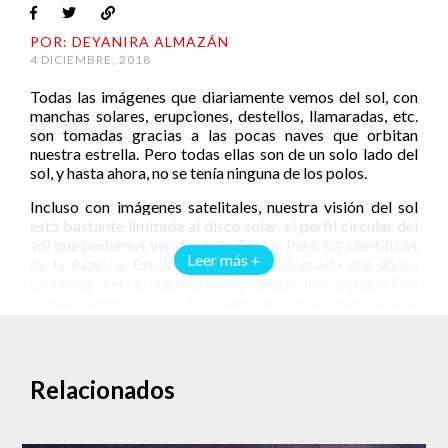
POR: DEYANIRA ALMAZÁN
4 DICIEMBRE, 2018
Todas las imágenes que diariamente vemos del sol, con
manchas solares, erupciones, destellos, llamaradas, etc.
son tomadas gracias a las pocas naves que orbitan
nuestra estrella. Pero todas ellas son de un solo lado del
sol, y hasta ahora, no se tenía ninguna de los polos.
Incluso con imágenes satelitales, nuestra visión del sol
está bastante limitada al disco solar, el perfil circular del
sol que podemos ver desde la Tierra. Pero los científicos
Leer más +
de la Agencia Espacial Europea han logrado que ahora
podamos ver a nuestro astro desde una perspectiva
completamente distinta, y muestran lo más próximo a su
polo norte.
La imagen, publicada el 3 de diciembre en el sitio web de
la ESA, se logró gracias a una serie de tomas capturadas
Relacionados
por su explorador solar Proba-2.
Los científicos fueron tomando pequeñas tiras del borde
del sol, capturando así el comportamiento de su