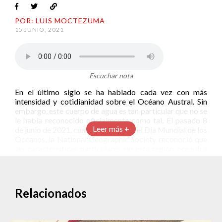
POR: LUIS MOCTEZUMA
15 JUNIO, 2021
Escuchar nota
En el último siglo se ha hablado cada vez con más
intensidad y cotidianidad sobre el Océano Austral. Sin
embargo, este cuerpo de agua es tan particular que no se
le había reconocido oficialmente como tal. El pasado 8
Leer más +
de junio de 2021, cuando se celebró el Día Mundial de los
Océanos, la National Geographic Society reconoció que
las características particulares de esta región oceánica
alrededor de la Antártida le hacen merecedor de ser
clasificado por su propia cuenta.
Un océano diferente
Relacionados
La división habitual para los océanos son los cuerpos de
tierra; los límites entre el Atlántico, Pacífico, Índico y
Ártico son los continentes. Sin embargo, alrededor de la