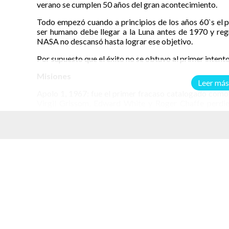
verano se cumplen 50 años del gran acontecimiento.
Todo empezó cuando a principios de los años 60`s el pr
ser humano debe llegar a la Luna antes de 1970 y regr
NASA no descansó hasta lograr ese objetivo.
Por supuesto que el éxito no se obtuvo al primer intento
Misiones
Leer más
Apolo 1, 1967: fue el primer fracaso catalogado como 
Virgil Grissom, Edward White y Roger Chaffe perdie
comando durante la prueba previa del vuelo Apollo 204
Apolo el 21 de febrero del mismo año.
elacionados
Wally Schirra, Walt Cu
Credito
Apolo 7, 1968: fue la primera misión en llegar al espa
Schirra, Walt Cunningham y Donn Eisele, a pesar de desa
demostrando resistencia y adaptabilidad que necesitan 
Apolo 8, 1968: Frank Borman, Jim Lovell y Bill Ande
poderoso propulsor de Saturn V y la primera misión en o