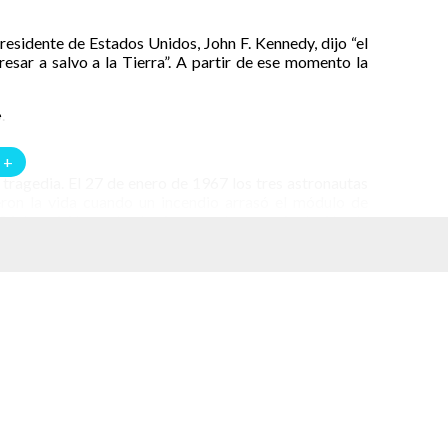
esidente de Estados Unidos, John F. Kennedy, dijo “el
esar a salvo a la Tierra”. A partir de ese momento la
.
 +
tragedia. El 27 de enero de 1967 los tres astronautas
ron la vida cuando un incendio arrasó el módulo de
. La misión sería el primer vuelo con tripulación de
nningham y Donn Eisele
: NASA
cio durante un vuelo de 11 días. La tripulación, Wally
rrollar resfriados pudieron llevar a cabo los objetivos
los humanos en el espacio.
rs fueron la primera tripulación en volar sobre el
rbitar la Luna por 20 horas.