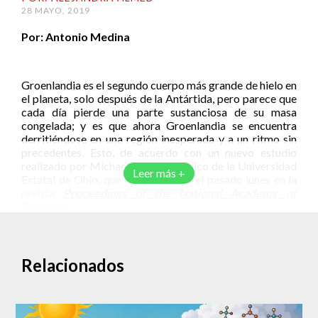
28 MAYO, 2019
Por: Antonio Medina
Groenlandia es el segundo cuerpo más grande de hielo en
el planeta, solo después de la Antártida, pero parece que
cada día pierde una parte sustanciosa de su masa
congelada; y es que ahora Groenlandia se encuentra
derritiéndose en una región inesperada y a un ritmo sin
precedentes. Esto, de acuerdo con un nuevo estudio
realizado por Michael Bevis, geofísico de la Universidad
Leer más +
Estatal de Ohio, que fue publicado el pasado lunes en la
revista
Proceedings of the National Academy of
Sciences
.
El estudio ha demostrada que las placas de hielo en el
suroeste de Groenlandia se están derritiendo al menos
cuatro veces más rápido que en el año 2003, lo que
Relacionados
podría ocasionar que los niveles marinos suban a un
ritmo inesperado, causando climas extremos en la costa
oeste de Estados Unidos y el mar Caribe.