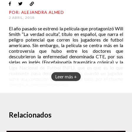
POR: ALEJANDRA ALMED
2 ABRIL, 2018
El año pasado se estrenó la película que protagonizó Will
Smith “La verdad oculta”, título en español, que narra el
peligro potencial que corren los jugadores de futbol
americano. Sin embargo, la película se centra más en la
controversia que hubo entre los doctores que
descubrieron la enfermedad denominada CTE, por sus
siglas en inglés (Encefalopatía traumática crónica) y la
Liga Nacional de Futbol (NFL), que en qué es lo que
realmente pasa dentro del cerebro cuando un jugador
Leer más +
sufre una contusión generada, sobre todo, por el choche
directo de casco contra casco.
Según cifras estimadas durante la temporada pasada
hubo más de 200 conmociones ocurridas y
documentadas. Una de las peores, sin duda, fue la que
ocurrió durante el partido entre los Bengalies de
Relacionados
Cincinatti y los Acereros de Pittsburgh, donde los
segundos ganaron el encuentro apoyados por la
controvertida jugada que realizó Vontaze Burfict a 22