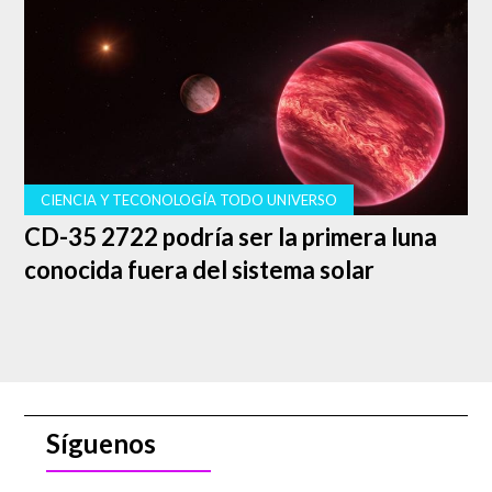
segundos antes de que acabara el encuentro. Resulta que
el receptor de los
Steelers,
Antonio Brown, iba camino a
atrapar el balón que pondría a su equipo de nuevo en el
juego, sin embargo, Burfict decidió correr a toda
velocidad e impactó su casco contra el lado izquierdo de
la cabeza de Brown; el resultado: una fuerte contusión
que dejó a este último tendido y sin conocimiento por
varios segundos en el emparrillado.
CIENCIA Y TECONOLOGÍA TODO UNIVERSO
CD-35 2722 podría ser la primera luna
conocida fuera del sistema solar
Síguenos