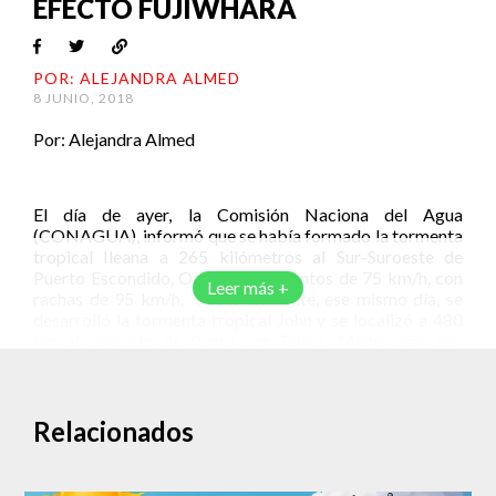
EFECTO FUJIWHARA
POR: ALEJANDRA ALMED
8 JUNIO, 2018
Por: Alejandra Almed
El día de ayer, la Comisión Naciona del Agua
(CONAGUA), informó que se había formado la tormenta
tropical Ileana a 265 kilómetros al Sur-Suroeste de
Puerto Escondido, Oaxaca, con vientos de 75 km/h, con
Leer más +
rachas de 95 km/h. Posteriormente, ese mismo día, se
desarrolló la tormenta tropical John y se localizó a 480
km al suroeste de Punta San Telmo, Michoacán, con
vientos de 65 km/h y rachas de 85 km/h desplazándose
hacia el noreste a 13 km/h.
Al día de hoy, entre el medio día y las 13:00 hrs, los dos
Relacionados
ciclones presentan la misma intensidad y una distancia de
separación de 593.93 km de longitud y 593.93 km de
separación en suelo, según el reporte del Servicio