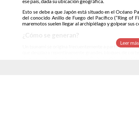
ese país, dada su ubicación geográfica.
Esto se debe a que Japón está situado en el Océano Pa
del conocido Anillo de Fuego del Pacífico (“Ring of Fi
maremotos suelen llegar al archipiélago y golpear sus c
¿Cómo se generan?
Leer más
Un tsunami se origina frecuentemente a partir de un ter
que desplaza repentinamente grandes bloques de cortez
genera un levantamiento o hundimiento del agua sobre
océano y que al acercarse a la costa se concentran, aume
Estas olas pueden presentarse como una serie de múltiples
profundidad del mar disminuye, la velocidad baja, p
elacionados
corrientes y embates, lo que hace que la ola “se desbord