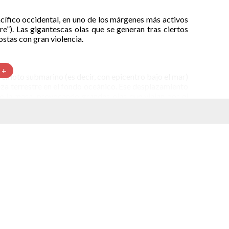
cífico occidental, en uno de los márgenes más activos
re”). Las gigantescas olas que se generan tras ciertos
ostas con gran violencia.
 +
remoto submarino (es decir, con epicentro bajo el mar)
a terrestre en el fondo oceánico. Ese desplazamiento
 la masa, provocando grandes olas que viajan por el
ntan en altura y pueden inundar las zonas litorales.
 olas que siguen una tras otra. Al llegar a la costa, la
ero la altura aumenta y se pueden producir fuertes
e” y arrastre todo a su paso.