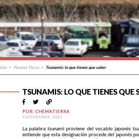
nicio
>
Planeta Tierra
>
Tsunamis: lo que tienes que saber
TSUNAMIS: LO QUE TIENES QUE 
POR: CHEMATIERRA
5 NOVIEMBRE, 2021
La palabra
tsunami
proviene del vocablo japonés
ts
entiende que esta designación procede del japonés p