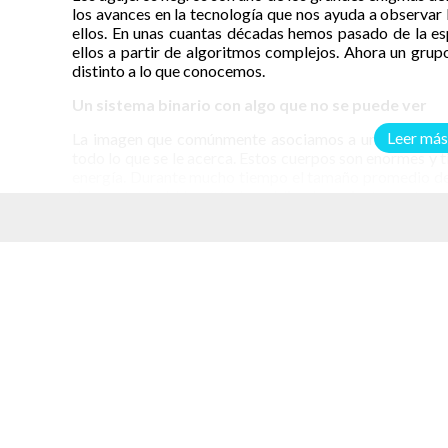
los avances en la tecnología que nos ayuda a observar 
ellos. En unas cuantas décadas hemos pasado de la esp
ellos a partir de algoritmos complejos. Ahora un grup
distinto a lo que conocemos.
Un sistema binario con algo que no se puede ver
Leer más
La imagen que comúnmente asociamos a un agujero ne
todo lo que se le acerca. Estos cuerpos son enormes y 
energía. Durante mucho tiempo el tamaño promedio de 
de nuestro sol. Un artículo publicado recientemente po
de apenas 2.6 veces la masa solar.
Hasta ahora los agujeros negros se conocían por la ra
elacionados
eran la pista para reconocer que ahí había algo, aunque 
Thompson, director de la investigación y profesor de l
otra parte. Una estrella con un brillo fuera de lo común d
El brillo de 2MASS J05215658+4359220 mostraba un
provenientes de esa dirección pero el comportamiento 
propusieron Thompson y sus colegas fue que formaba
estrella no emite luz observable así que las opcione
masiva o un agujero negro de poca masa.