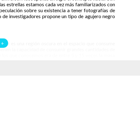
las estrellas estamos cada vez más familiarizados con
eculación sobre su existencia a tener fotografías de
o de investigadores propone un tipo de agujero negro
 +
gro es una región oscura en el espacio que consume
tienen la capacidad de consumir grandes cantidades de
los que conocemos era de entre 5 y 15 veces la masa
r la revista
Science
propone uno mucho más pequeño,
diación que emiten. Los rayos X que escapan de ellos
no emitiera la luz típica de las estrellas. Para Todd a
a Universidad Estatal de Ohio, las señales vinieron de
io el aviso.
 movimiento Doppler en su luz. No había rayos X
de la estrella no era el esperado. La explicación que
 parte de un sistema binario. El compañero de esta
s que consideraron fueron: una estrella de neutrones