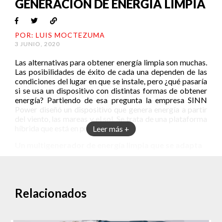
GENERACIÓN DE ENERGÍA LIMPIA
POR: LUIS MOCTEZUMA
3 JUNIO, 2020
Las alternativas para obtener energía limpia son muchas.
Las posibilidades de éxito de cada una dependen de las
condiciones del lugar en que se instale, pero ¿qué pasaría
si se usa un dispositivo con distintas formas de obtener
energía? Partiendo de esa pregunta la empresa SINN
Power diseñó un dispositivo que genera energía a partir
del viento, las mareas y el sol. Se trata de una plataforma
híbrida que está en pruebas.
Leer más +
Un multigenerador de energía limpia que se adapta
La idea original era una plataforma flotante que
aprovechara la energía de las olas. Sin embargo, pronto
se notó que podían agregarse otras funciones. La idea es
simple: un dispositivo organizado por módulos que
Relacionados
genera energía desde diferentes fuentes. Entre las
posibilidades que mencionan sus desarrolladores está
que también permite usos turísticos y de ocio.