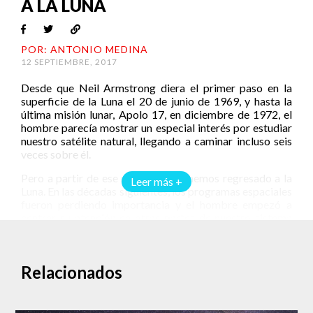
A LA LUNA
POR: ANTONIO MEDINA
12 SEPTIEMBRE, 2017
Desde que Neil Armstrong diera el primer paso en la
superficie de la Luna el 20 de junio de 1969, y hasta la
última misión lunar, Apolo 17, en diciembre de 1972, el
hombre parecía mostrar un especial interés por estudiar
nuestro satélite natural, llegando a caminar incluso seis
veces sobre él.
Pero a partir de ese momento, no hemos regresado a la
Leer más +
Luna. En las décadas siguientes, los programas espaciales
fueron perdiendo importancia y el hombre empezó a
centrar su atención en otras partes de nuestro sistema
solar.
Pero eso podría estar a punto de cambiar, ya que la
Agencia Espacial Europea (ESA por sus siglas en inglés)
Relacionados
tiene la firme intención de volver a enviar seres humanos
a la Luna. Y no solamente eso, sino que tiene en mente
construir una “villa” lunar, en la cual se puedan realizar