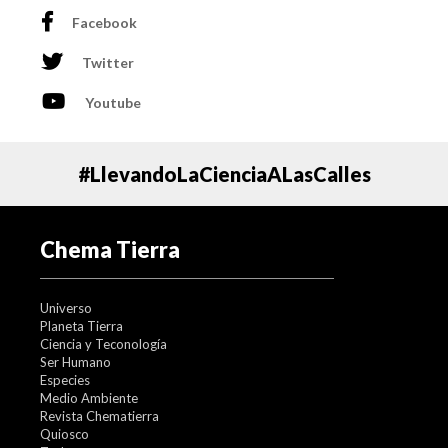
El vehículo más grande que ha caído al menos
Facebook
parcialmente sin control es el transbordador espacial de
la NASA de 91 toneladas métricas, que explotó cuando
Twitter
regresaba a la Tierra el 1 de febrero de 2003, matando a
los siete astronautas a bordo.
Youtube
#LlevandoLaCienciaALasCalles
Chema Tierra
Universo
Planeta Tierra
Ciencia y Teconología
Ser Humano
Especies
Medio Ambiente
Revista Chematierra
Quiosco