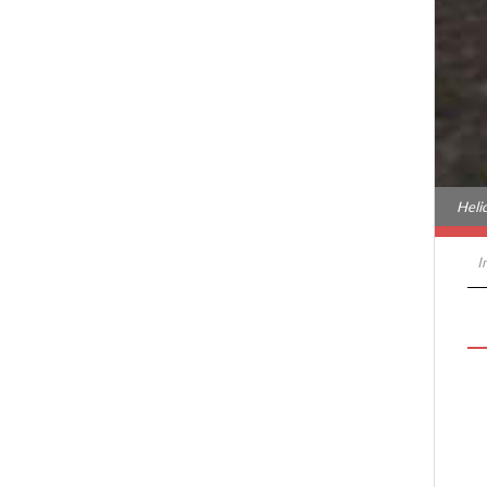
Heli
I