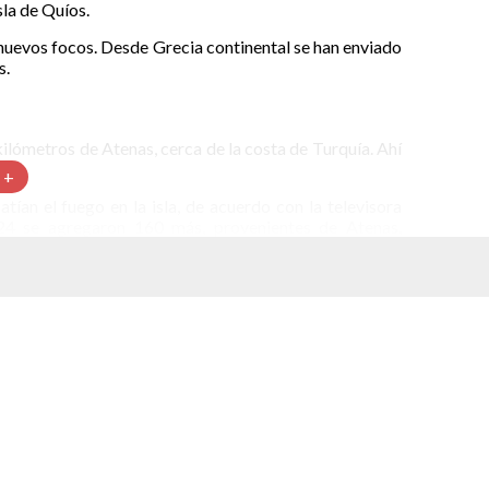
la de Quíos.
n nuevos focos. Desde Grecia continental se han enviado
s.
kilómetros de Atenas, cerca de la costa de Turquía. Ahí
 +
an el fuego en la isla, de acuerdo con la televisora
24 se agregaron 160 más, provenientes de Atenas,
o complicada porque aparecen constantemente nuevos
cas no son favorables”, declaraba el lunes Yiannis
ticas y protección civil.
s, además de cuatro aviones cisterna. Desde ellos se
ios.
 En esta época del año la isla se encuentra a mitad de
0 hectáreas. Así lo indican datos del sistema satelital