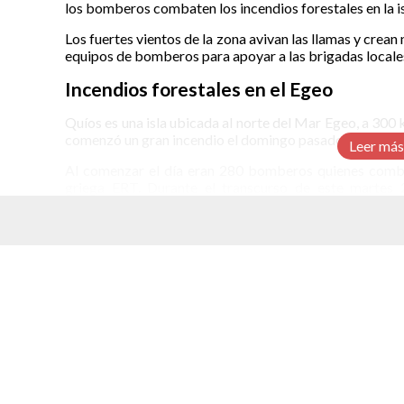
los bomberos combaten los incendios forestales en la is
Los fuertes vientos de la zona avivan las llamas y crea
equipos de bomberos para apoyar a las brigadas locale
Incendios forestales en el Egeo
Quíos es una isla ubicada al norte del Mar Egeo, a 300 
comenzó un gran incendio el domingo pasado.
Leer más
Al comenzar el día eran 280 bomberos quienes combatí
griega ERT. Durante el transcurso de este martes 
Tesalónica, Kavala y Lesbos en Grecia continental.
“La situación en la isla desde ayer ha sido un poc
frentes y resurgimientos y las condiciones climáti
elacionados
Kefalogiannis, quien es el ministro griego de crisis climá
Para el combate al fuego se cuenta con 14 helicóptero
han lanzado toneladas de agua para controlar los incend
Cientos de personas fueron evacuadas durante el martes.
su temporada turística.
La superficie forestal afectada es de entre 2,000 y 2,50