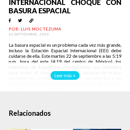
INTERNACIONAL CHOQUE CON
BASURA ESPACIAL
POR: LUIS MOCTEZUMA
23 SEPTIEMBRE, 2020
La basura espacial es un problema cada vez más grande,
incluso la Estación Espacial Internacional (EEI) debe
cuidarse de ella. Este martes 22 de septiembre a las 5:19
p.m., hora del este (4:19 del centro de México), los
miembros de Expedición 63 realizaron una maniobra
para evitar el choque con basura espacial de origen
Leer más +
desconocido. El momento de mayor cercanía fue a las
6:21 p.m. hora del este (5:21 en el centro de México).
Gracias a esta operación la basura pasó a 1.39
kilómetros de distancia de la EEI.
Cómo evitar una colisión en el espacio
Relacionados
De acuerdo a la NASA, la tripulación jamás estuvo en
peligro. La maniobra realizada una hora antes del
momento estimado para el acercamiento entre la basura