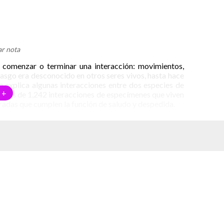
r nota
a comenzar o terminar una interacción: movimientos,
rasgo era desconocido en otros seres vivos, hasta hace
e
explica algunas interacciones entre dos especies de
 +
lisis de 1,242 interacciones de especímenes que viven
radas que cumplen la función de saludo y despedida.
ión. Para los investigadores, el hecho de saludarnos o
el llegar a un acuerdo. Lo que ocurra entre ellos
le todos los involucrados pondrán de su parte para que
te de ese acuerdo se comprende que ya no es necesario
mpieza. Gestos como tocarse, estrechar la mano, tocar
on formas en que las dos especies que participaron en
abrá un juego o que este termina, también se acepta
este ya concluyó.