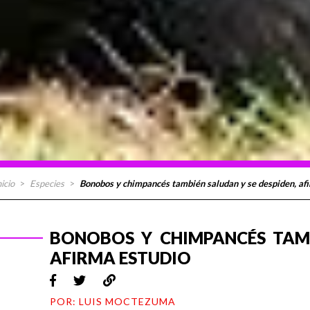
nicio
>
Especies
>
Bonobos y chimpancés también saludan y se despiden, af
BONOBOS Y CHIMPANCÉS TAMB
AFIRMA ESTUDIO
POR: LUIS MOCTEZUMA