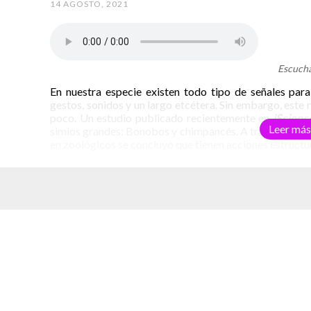
14 AGOSTO, 2021
Escucha
En nuestra especie existen todo tipo de señales par
gestos, sonidos y un largo etcétera. Sin embargo, este 
poco. Un estudio publicado recientemente en
iScienc
Leer más
simios grandes: Bonobos y chimpancés. A través del aná
en zoológicos se concluyó que tienen acciones estructu
Un acuerdo y diferentes maneras de realizarlo
El compromiso conjunto es el centro de esta investigac
realizar un acto de despedida lleva como objetivo 
elacionados
corresponde a los participantes y mientras se desarrol
funcione. Una vez que se avisa que ya no se forma par
el esfuerzo común.
Las interacciones que se estudiaron fueron juego y li
las cabezas, producir sonidos o intercambiar miradas s
el estudio se comunicaban. Así, se deja claro que h
participar en el acicalamiento mutuo y hacer notar que 