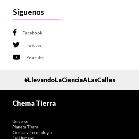
Síguenos
Facebook
Twitter
Youtube
#LlevandoLaCienciaALasCalles
Chema Tierra
Universo
Planeta Tierra
Ciencia y Teconología
Ser Humano