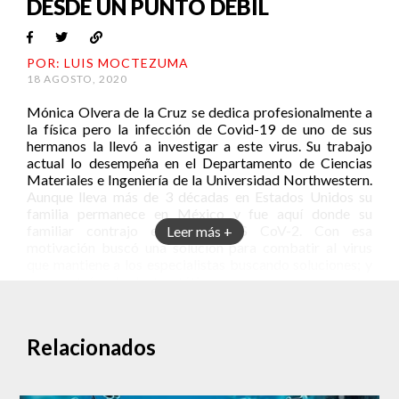
DESDE UN PUNTO DÉBIL
POR: LUIS MOCTEZUMA
18 AGOSTO, 2020
Mónica Olvera de la Cruz se dedica profesionalmente a
la física pero la infección de Covid-19 de uno de sus
hermanos la llevó a investigar a este virus. Su trabajo
actual lo desempeña en el Departamento de Ciencias
Materiales e Ingeniería de la Universidad Northwestern.
Aunque lleva más de 3 décadas en Estados Unidos su
familia permanece en México y fue aquí donde su
familiar contrajo el virus SARS CoV-2. Con esa
Leer más +
motivación buscó una solución para combatir al virus
que mantiene a los especialistas buscando soluciones; y
la encontró en la electrostática.
¿Cómo encontrar el talón de un aquiles viral?
Mientras distintos equipos de investigación alrededor
Relacionados
del mundo buscan fabricar vacunas, anticuerpos o
medicamentos que combatan al virus, la propuesta de
Olvera de la Cruz consiste en evitar el contacto con las