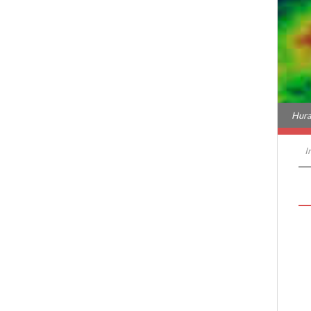
Hura
I