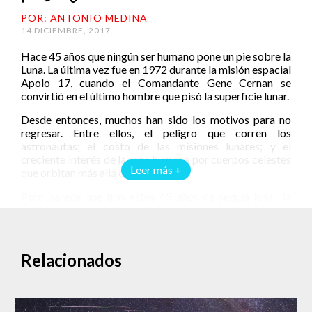
POR: ANTONIO MEDINA
14 DICIEMBRE, 2017
Hace 45 años que ningún ser humano pone un pie sobre la
Luna. La última vez fue en 1972 durante la misión espacial
Apolo 17, cuando el Comandante Gene Cernan se
convirtió en el último hombre que pisó la superficie lunar.
Desde entonces, muchos han sido los motivos para no
regresar. Entre ellos, el peligro que corren los
astronautas; el costo de las misiones lunares; y el
creciente interés de la raza humana por cuerpos celestes
Leer más +
que orbitan más allá de nosotros.
Pero parece que tras estos 45 años de sequía lunar, la
NASA, por mandato del Presidente de los Estados
Unidos, Donald Trump, ha vuelto a poner los ojos sobre
la Luna.
Relacionados
Trump no es el primer Presidente que promete regresar a
nuestro satélite. Ya lo hicieron tanto George Bush padre
como hijo, pero ninguno de los dos logró cumplir sus
promesas y dejaron inconclusos programas lunares que,